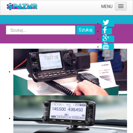
MENU
Strona główna
Szukaj
Informacje
Lista informacji
Serwisy
Radiokomunikacja
Informatyka
Kolekcje filmów
Nasz Klub
O klubie
Kontakt
Twoje konto